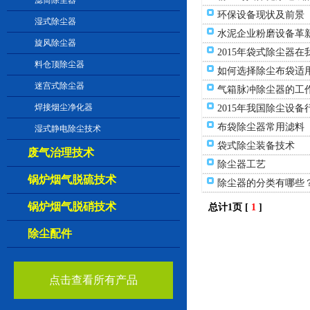
滤筒除尘器
环保设备现状及前景
湿式除尘器
水泥企业粉磨设备革
旋风除尘器
2015年袋式除尘器
料仓顶除尘器
如何选择除尘布袋适
迷宫式除尘器
气箱脉冲除尘器的工
焊接烟尘净化器
2015年我国除尘设
布袋除尘器常用滤料
湿式静电除尘技术
袋式除尘装备技术
废气治理技术
除尘器工艺
锅炉烟气脱硫技术
除尘器的分类有哪些
锅炉烟气脱硝技术
总计1页 [
1
]
除尘配件
点击查看所有产品